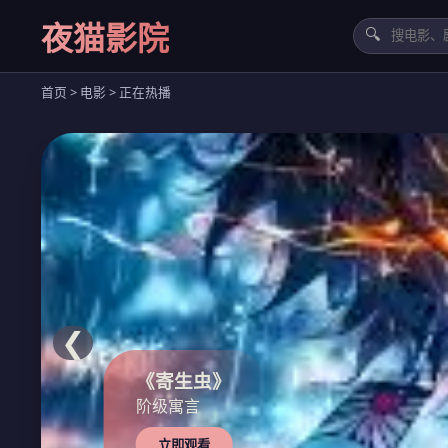
夜猫影院
首页 > 电影 > 正在热播
❮
《寄生虫》
阶级寓言
立即观看