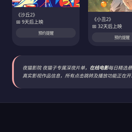
《沙丘2》
《小丑2》
📅 9天后上映
📅 32天后上映
预约提醒
预约提醒
夜猫影院 夜猫子专属深夜片单，
在线电影
每日精选悬
真实影视作品信息，所有点击跳转及播放功能正在开