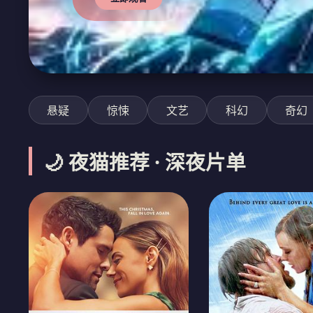
悬疑
惊悚
文艺
科幻
奇幻
🌙 夜猫推荐 · 深夜片单