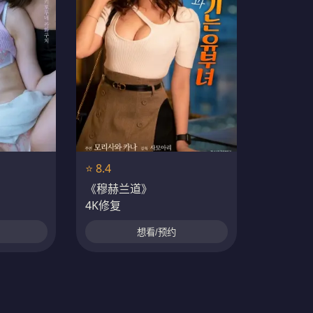
⭐ 8.4
《穆赫兰道》
4K修复
想看/预约