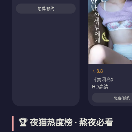
想看/预约
⭐ 8.8
《禁闭岛》
HD高清
想看/预约
🏆 夜猫热度榜 · 熬夜必看