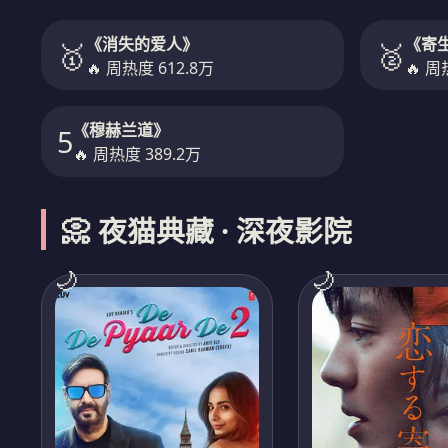
《消失的爱人》
《寄
🥇
🥈
🔥 周热度 612.8万
🔥 周
《穆赫兰道》
5
🔥 周热度 389.2万
📀 夜猫典藏 · 深夜影院