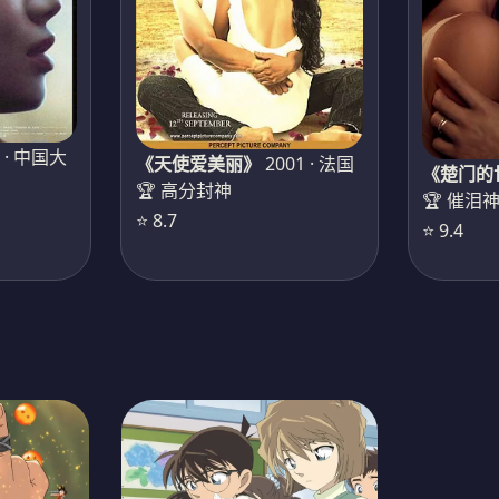
3 · 中国大
《天使爱美丽》
2001 · 法国
《楚门的
🏆 高分封神
🏆 催泪
⭐ 8.7
⭐ 9.4