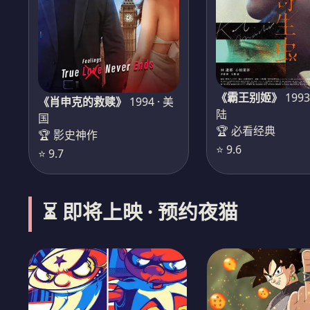
《霸王别姬》
199
《肖申克的救赎》
1994 · 美
陆
国
🏆 必看经典
🏆 影史神作
⭐ 9.6
⭐ 9.7
⏳ 即将上映 · 预约夜猫