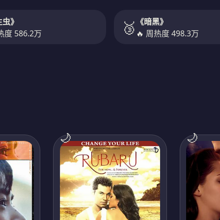
生虫》
《暗黑》
🥉
热度 586.2万
🔥 周热度 498.3万